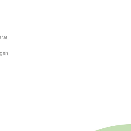
srat
ngen