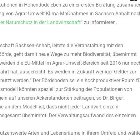
stitutionen in Hohendodeleben zu einer ersten Beratung zusamme
rung von Agrar-Umwelt-Klima-Maßnahmen in Sachsen-Anhalt nac
er Naturschutz in der Landwirtschaft“
zu informieren.
dschaft Sachsen-Anhalt, leitete die Veranstaltung mit den
 Börde, geht damit neue Wege zu mehr Biodiversität, übernimmt
n werden die EU-Mittel im Agrar-Umwelt-Bereich seit 2016 nur noc
hrt hat, ausgereicht. Es werden in Zukunft weniger Gelder zur
nutzt werden.“ Der Bördeboden sei ein hochproduktiver Raum fü
nsmodell könnten speziell zur Stärkung der Populationen von
ln auf unseren Ackerstandorten beitragen, so Dr. Birger.
 an dem Modell ist, dass nicht jeder Landwirt einzeln
s insgesamt übernimmt. Der Verwaltungsaufwand des einzelnen
hützenswerte Arten und Lebensräume in ihrem Umfeld und wähl