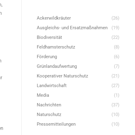
n,
h
Ackerwildkräuter
(26)
Ausgleichs- und Ersatzmaßnahmen
(19)
Biodiversität
(22)
Feldhamsterschutz
(8)
Förderung
(6)
h
Grünlandaufwertung
(7)
Kooperativer Naturschutz
(21)
r
Landwirtschaft
(27)
Media
(1)
Nachrichten
(37)
Naturschutz
(10)
Pressemitteilungen
(10)
en