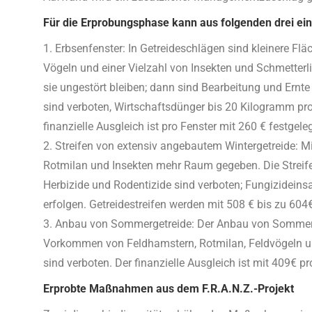
Für die Erprobungsphase kann aus folgenden drei 
1. Erbsenfenster: In Getreideschlägen sind kleinere F
Vögeln und einer Vielzahl von Insekten und Schmetter
sie ungestört bleiben; dann sind Bearbeitung und Ernt
sind verboten, Wirtschaftsdünger bis 20 Kilogramm pro
finanzielle Ausgleich ist pro Fenster mit 260 € festge
2. Streifen von extensiv angebautem Wintergetreide: M
Rotmilan und Insekten mehr Raum gegeben. Die Streifenb
Herbizide und Rodentizide sind verboten; Fungizideins
erfolgen. Getreidestreifen werden mit 508 € bis zu 604
3. Anbau von Sommergetreide: Der Anbau von Sommerd
Vorkommen von Feldhamstern, Rotmilan, Feldvögeln und
sind verboten. Der finanzielle Ausgleich ist mit 409€ pr
Erprobte Maßnahmen aus dem F.R.A.N.Z.-Projekt