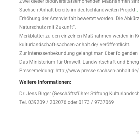
Zwei dieser biodiversitätserhöhenden Maßnahmen sind u
Sachsen-Anhalt bereits im deutschlandweiten Projekt
„
Erhöhung der Artenvielfalt bewertet worden. Die Abkürz
Naturschutz mit Zukunft“.
Merkblätter zu den einzelnen Maßnahmen werden in Kürze
kulturlandschaft-sachsen-anhalt.de/ veröffentlicht.
Zur Interessenbekundung gelangt man über folgenden Li
Das Ministerium für Umwelt, Landwirtschaft und Energi
Pressemeldung: http://www.presse.sachsen-anhalt.de/
Weitere Informationen:
Dr. Jens Birger (Geschäftsführer Stiftung Kulturlands
Tel. 039209 / 202076 oder 0173 / 9737069
1