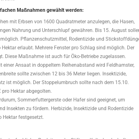
einfachen Maßnahmen gewählt werden:
lächen mit Erbsen von 1600 Quadratmeter anzulegen, die Hasen,
lingen Nahrung und Unterschlupf gewähren. Bis 15. August solle
e möglich. Pflanzenschutzmittel, Rodentizide und Stickstoffdüng
 Hektar erlaubt. Mehrere Fenster pro Schlag sind möglich. Der
legt. Diese Maßnahme ist auch für Öko-Betriebe zugelassen.
it einer Ansaat in doppeltem Reihenabstand wird Feldhamster,
reite sollte zwischen 12 bis 36 Meter liegen. Insektizide,
atz ist möglich. Der Stoppelumbruch sollte nach dem 15.10.
€ pro Hektar abgegolten.
urum, Sommerfuttergerste oder Hafer sind geeignet, um
 Insekten zu fördern. Herbizide, Insektizide und Rodentizide
o Hektar festgesetzt.