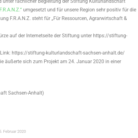
nter fachlicher Begleitung der Stiftung Kulturlandschaft
F.R.A.N.Z.“
umgesetzt und für unsere Region sehr positiv für die
ung F.R.A.N.Z. steht für „Für Ressourcen, Agrarwirtschaft &
 auf der Internetseite der Stiftung unter https://stiftung-
nk: https://stiftung-kulturlandschaft-sachsen-anhalt.de/
e äußerte sich zum Projekt am 24. Januar 2020 in einer
chaft Sachsen-Anhalt)
5. Februar 2020