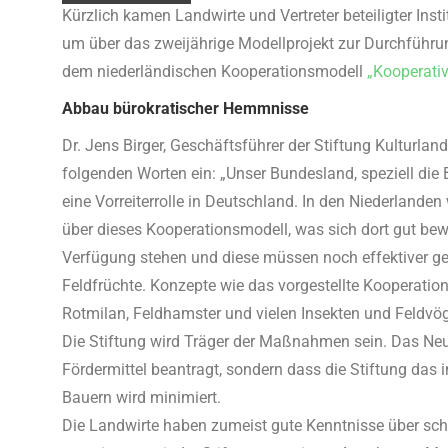
Kürzlich kamen Landwirte und Vertreter beteiligter In
um über das zweijährige Modellprojekt zur Durchfüh
dem niederländischen Kooperationsmodell
„Kooperativ
Abbau bürokratischer Hemmnisse
Dr. Jens Birger, Geschäftsführer der Stiftung Kulturlan
folgenden Worten ein: „Unser Bundesland, speziell die
eine Vorreiterrolle in Deutschland. In den Niederlande
über dieses Kooperationsmodell, was sich dort gut bewä
Verfügung stehen und diese müssen noch effektiver ge
Feldfrüchte. Konzepte wie das vorgestellte Kooperatio
Rotmilan, Feldhamster und vielen Insekten und Feldvöge
Die Stiftung wird Träger der Maßnahmen sein. Das Neue
Fördermittel beantragt, sondern dass die Stiftung da
Bauern wird minimiert.
Die Landwirte haben zumeist gute Kenntnisse über sc