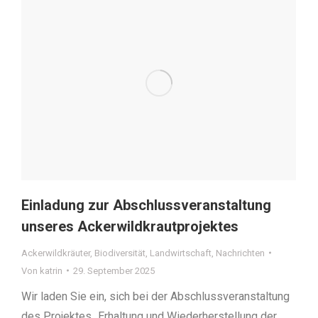
Einladung zur Abschlussveranstaltung
unseres Ackerwildkrautprojektes
Ackerwildkräuter
,
Biodiversität
,
Landwirtschaft
,
Nachrichten
Von
katrin
29. September 2025
Wir laden Sie ein, sich bei der Abschlussveranstaltung
des Projektes „Erhaltung und Wiederherstellung der