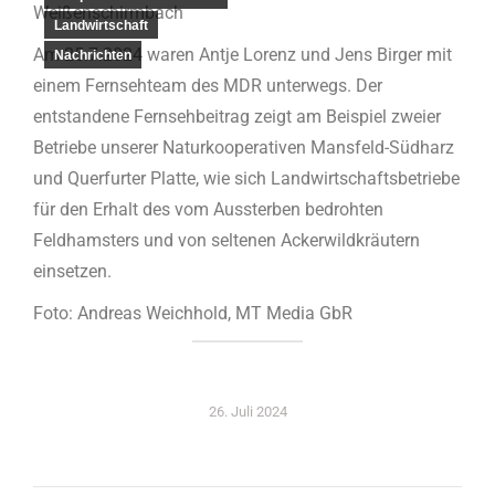
Weißenschirmbach
Landwirtschaft
Am 25.7.2024 waren Antje Lorenz und Jens Birger mit
Nachrichten
einem Fernsehteam des MDR unterwegs. Der
entstandene Fernsehbeitrag zeigt am Beispiel zweier
Betriebe unserer Naturkooperativen Mansfeld-Südharz
und Querfurter Platte, wie sich Landwirtschaftsbetriebe
für den Erhalt des vom Aussterben bedrohten
Feldhamsters und von seltenen Ackerwildkräutern
einsetzen.
Foto: Andreas Weichhold, MT Media GbR
26. Juli 2024