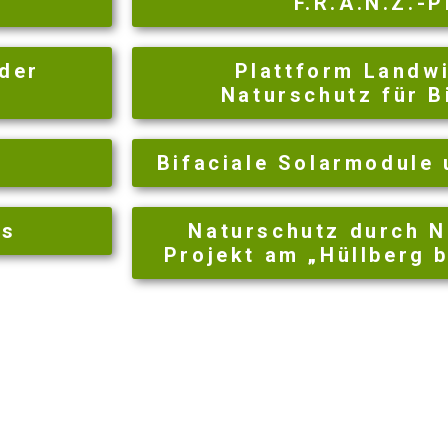
F.R.A.N.Z.-P
 der
Plattform Landwi
Naturschutz für B
Bifaciale Solarmodule 
rs
Naturschutz durch N
Projekt am „Hüllberg 