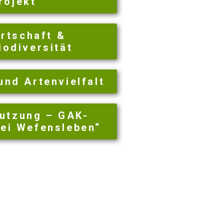
rojekt
rtschaft &
iodiversität
und Artenvielfalt
utzung – GAK-
bei Wefensleben“