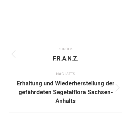
Kulturlandschaft Sachsen-Anhalt
Hier geht es zum Datenbankeditor der Stiftung
ZURÜCK
F.R.A.N.Z.
NÄCHSTES
Erhaltung und Wiederherstellung der
gefährdeten Segetalflora Sachsen-
Anhalts