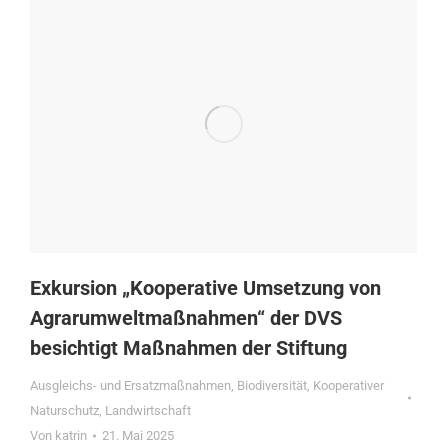
Exkursion „Kooperative Umsetzung von
Agrarumweltmaßnahmen“ der DVS
besichtigt Maßnahmen der Stiftung
Ausgleichs- und Ersatzmaßnahmen
,
Biodiversität
,
Kooperativer
Naturschutz
,
Landwirtschaft
Von
katrin
21. Mai 2025