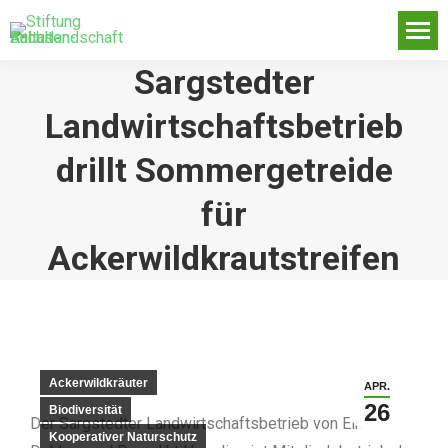
Sargstedter
Landwirtschaftsbetrieb
drillt Sommergetreide
für
Ackerwildkrautstreifen
Ackerwildkräuter
APR.
26
Biodiversität
Der Sargstedter Landwirtschaftsbetrieb von Eike
Kooperativer Naturschutz