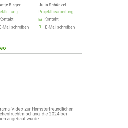
Antje Birger
Julia Schünzel
ektleitung
Projektbearbeitung
Kontakt
Kontakt
E-Mail schreiben
E-Mail schreiben
deo
rama-Video zur Hamsterfreundlichen
chenfruchtmischung, die 2024 bei
eben angebaut wurde