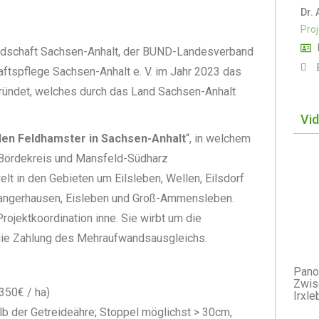
Dr. 
Proj
andschaft Sachsen-Anhalt, der BUND-Landesverband
ftspflege Sachsen-Anhalt e. V. im Jahr 2023 das
gründet, welches durch das Land Sachsen-Anhalt
Vi
den Feldhamster in Sachsen-Anhalt
“, in welchem
 Bördekreis und Mansfeld-Südharz
t in den Gebieten um Eilsleben, Wellen, Eilsdorf
 Sangerhausen, Eisleben und Groß-Ammensleben.
Projektkoordination inne. Sie wirbt um die
t die Zahlung des Mehraufwandsausgleichs.
Pano
Zwis
350€ / ha)
Irxl
b der Getreideähre; Stoppel möglichst > 30cm,