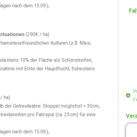
lägen nach dem 15.09.),
Fal
ituationen
(290€ / ha)
hamsterunfreundlichen Kulturen (z.B. Mais,
indestens 10% der Fläche als Schonstreifen,
nahme mit Ernte der Hauptfrucht, frühestens
I
/ ha)
F
b der Getreideähre: Stoppel möglichst > 30cm,
reidereihen pro Fahrspur (ca. 25 cm) für eine
Ver
lägen nach dem 15.09.),