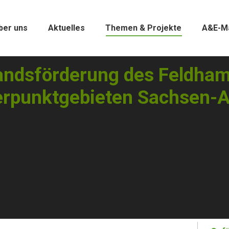
ber uns
Aktuelles
Themen & Projekte
A&E-M
ndsförderung des Feldhams
rpunktgebieten Sachsen-A