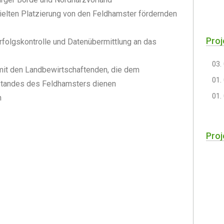
elten Platzierung von den Feldhamster fördernden
Proj
folgskontrolle und Datenübermittlung an das
03.
it den Landbewirtschaftenden, die dem
01.
standes des Feldhamsters dienen
01.
n
Proj