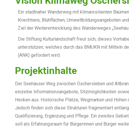
Vision Klimaweg Oschers
Ein stadtnaher Wanderweg mit klimaresilienten Bäumen, 
Kriechtiere, Blühflächen, Umweltbildungsangeboten und
Ziel der Weiterentwicklung des Wanderweges „Seehäu
Die Stiftung Kulturlandschaft freut sich, dieses Vorha
unterstützen, welches durch das BMUKN mit Mitteln de
(ANK) gefördert wird.
Projektinhalte
Der Seehäuser Weg zwischen Oschersleben und Altbrand
einzelne Informationsangebote, Sitzmöglichkeiten
sowi
Hecken aus. Historische Plätze, Wegmarken und Höhen m
Jedoch finden sich diese Strukturen fragmentiert entl
Qualifizierung, Ergänzung und Pflege. Ein zweites Gebiet
soll als Erfahrungsraum für Bürgerinnen und Bürger wei