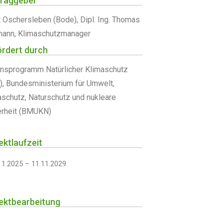
traggeber
t Oschersleben (Bode), Dipl. Ing. Thomas
ann, Klimaschutzmanager
rdert durch
onsprogramm Natürlicher Klimaschutz
),
Bundesministerium für Umwelt,
aschutz, Naturschutz und nukleare
erheit (BMUKN)
ektlaufzeit
11.2025 – 11.11.2029
ektbearbeitung