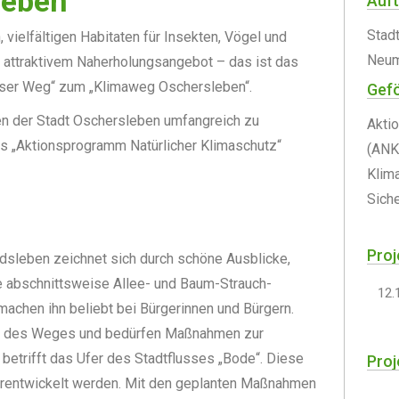
leben
Auf
Stad
vielfältigen Habitaten für Insekten, Vögel und
Neum
 attraktivem Naherholungsangebot – das ist das
ser Weg“ zum „Klimaweg Oschersleben“.
Gefö
ben der Stadt Oschersleben umfangreich zu
Akti
s „Aktionsprogramm Natürlicher Klimaschutz“
(ANK
Klim
Sich
Proj
sleben zeichnet sich durch schöne Ausblicke,
e
abschnittsweise Allee- und Baum-Strauch-
12.
achen ihn beliebt bei Bürgerinnen und Bürgern.
ang des Weges und bedürfen Maßnahmen zur
 betrifft das Ufer des Stadtflusses „Bode“. Diese
Proj
terentwickelt werden. Mit den geplanten Maßnahmen