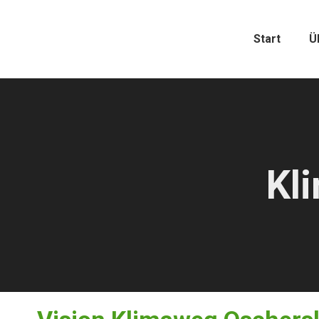
Start
Ü
Kl