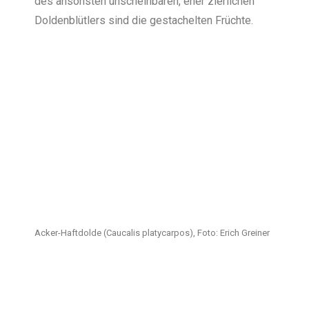
des ansonsten unscheinbaren, eher zierlichen
Doldenblütlers sind die gestachelten Früchte.
Acker-Haftdolde (Caucalis platycarpos), Foto: Erich Greiner