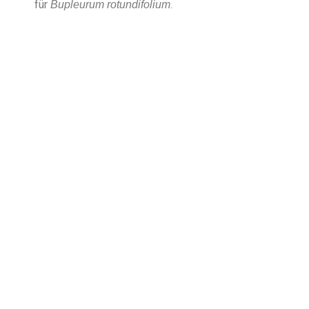
für
.
Bupleurum rotundifolium