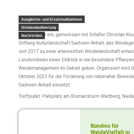
Ausgleichs- und Ersatzmaßnahmen
Grünlandaufwertung
Wir laden Sie ein, gemeinsam mit Schäfer Christian Krus
Nachrichten
Stiftung Kulturlandschaft Sachsen-Anhalt, das Weideg
seit 2017 zu einer artenreichen Weidelandschaft entwic
innen einen Einblick in die besondere Pflanz
Landwirt
Weidemanagement im Gebiet geben. Organisiert wird di
Oktober 2023 für die Förderung von naturnaher Beweid
Sachsen-Anhalt einsetzt.
Treffpunkt: Parkplatz am Bismarckturm Wartberg, Niede
Bündnis für
WeideVielfalt in