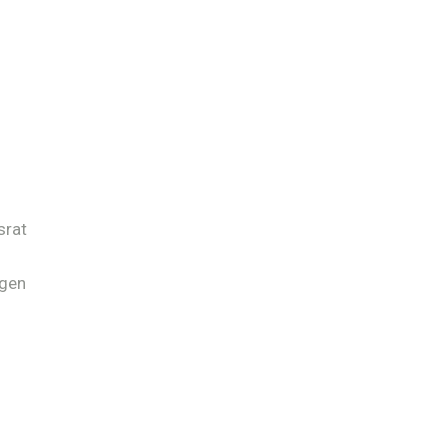
srat
ngen