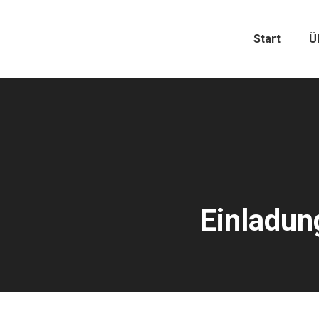
Start
Ü
Einladun