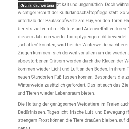
Draußen wird es jetzt kalt und ungemütlich. Doch währe
Grünlandaufwertung
wichtiger Schritt der Kulturlandschaftspflege statt. S
unterhalb der Paulskopfwarte am Huy, vor den Toren Hal
bereits viel von ihrer Blüten- und Artenvielfalt verlor
diesem Jahr nun wieder biotoptypengerecht beweidet. 
„schaffen“ konnten, wird bei der Winterweide nachberei
Ziegen kümmern sich derweil vor allem um die wieder
abgestorbenen Gräsern werden durch die Klauen der Wei
kommen wieder Licht und Luft an den Boden. In ihrem Fe
neuen Standorten Fuß fassen können. Besonders die za
Winterweide zusätzlich gefördert. Das ist auch das Zie
und Tieren wieder Lebensraum bieten.
Die Haltung der genügsamen Weidetiere im Freien auch
Bedürfnissen. Tageslicht, frische Luft und Bewegung f
strengem Frost können die Tiere draußen bleiben, auf 
genau.