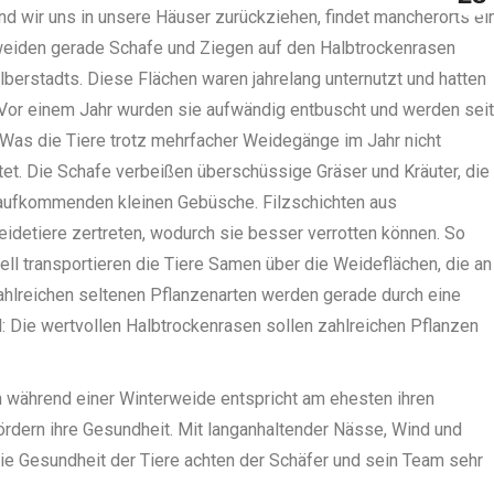
nd wir uns in unsere Häuser zurückziehen, findet mancherorts ei
o weiden gerade Schafe und Ziegen auf den Halbtrockenrasen
berstadts. Diese Flächen waren jahrelang unternutzt und hatten
en. Vor einem Jahr wurden sie aufwändig entbuscht und werden seit
Was die Tiere trotz mehrfacher Weidegänge im Jahr nicht
tet. Die Schafe verbeißen überschüssige Gräser und Kräuter, die
 aufkommenden kleinen Gebüsche. Filzschichten aus
detiere zertreten, wodurch sie besser verrotten können. So
ll transportieren die Tiere Samen über die Weideflächen, die an
hlreichen seltenen Pflanzenarten werden gerade durch eine
l: Die wertvollen Halbtrockenrasen sollen zahlreichen Pflanzen
 während einer Winterweide entspricht am ehesten ihren
ördern ihre Gesundheit. Mit langanhaltender Nässe, Wind und
die Gesundheit der Tiere achten der Schäfer und sein Team sehr