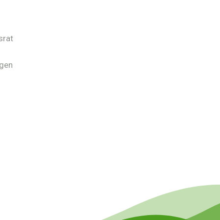
srat
ngen