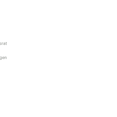
srat
ngen