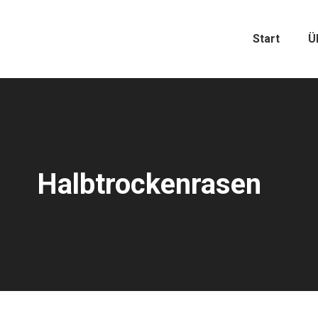
Start
Ü
Halbtrockenrasen