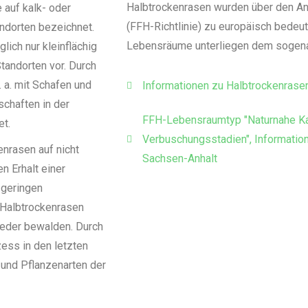
Halbtrockenrasen wurden über den Anh
auf kalk- oder
(FFH-Richtlinie) zu europäisch bede
ndorten bezeichnet.
Lebensräume unterliegen dem sogena
ich nur kleinflächig
tandorten vor. Durch
a. mit Schafen und
Informationen zu Halbtrockenrase
chaften in der
FFH-Lebensraumtyp "Naturnahe Ka
et.
Verbuschungsstadien", Informati
nrasen auf nicht
Sachsen-Anhalt
en Erhalt einer
 geringen
 Halbtrockenrasen
ieder bewalden. Durch
zess in den letzten
 und Pflanzenarten der