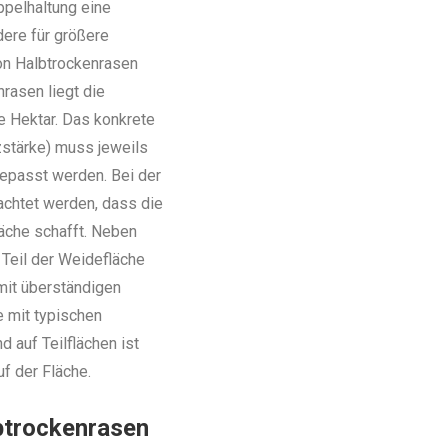
pelhaltung eine
dere für größere
on Halbtrockenrasen
rasen liegt die
je Hektar. Das konkrete
stärke) muss jeweils
gepasst werden. Bei der
achtet werden, dass die
äche schafft. Neben
Teil der Weidefläche
mit überständigen
e mit typischen
 auf Teilflächen ist
f der Fläche.
lbtrockenrasen