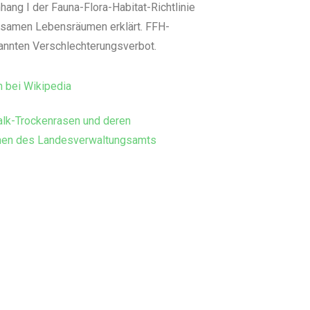
ang I der Fauna-Flora-Habitat-Richtlinie
utsamen Lebensräumen erklärt. FFH-
nnten Verschlechterungsverbot.
n bei Wikipedia
lk-Trockenrasen und deren
onen des Landesverwaltungsamts