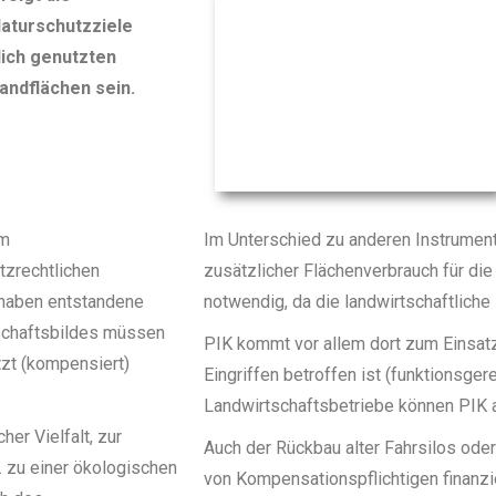
aturschutzziele
lich genutzten
andflächen sein.
em
Im Unterschied zu anderen Instrumente
tzrechtlichen
zusätzlicher Flächenverbrauch für di
rhaben entstandene
notwendig, da die landwirtschaftliche 
schaftsbildes müssen
PIK kommt vor allem dort zum Einsatz
zt (kompensiert)
Eingriffen betroffen ist (funktionsger
Landwirtschaftsbetriebe können PIK au
er Vielfalt, zur
Auch der Rückbau alter Fahrsilos oder
 zu einer ökologischen
von Kompensationspflichtigen finanzi