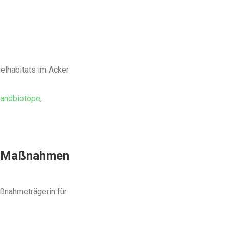
elhabitats im Acker
landbiotope
,
IK-Maßnahmen
aßnahmeträgerin für