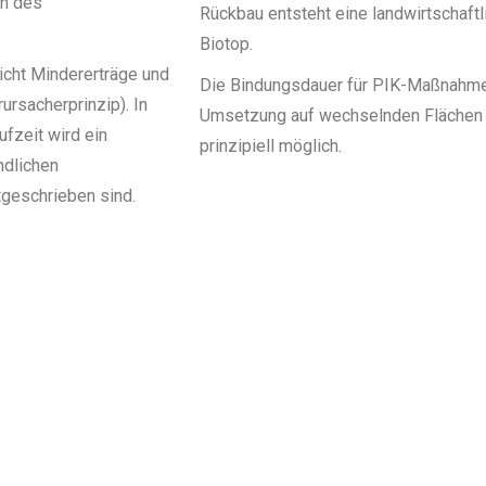
ch des
Rückbau entsteht eine landwirtschaftl
Biotop.
icht Mindererträge und
Die Bindungsdauer für PIK-Maßnahmen 
rsacherprinzip). In
Umsetzung auf wechselnden Flächen
fzeit wird ein
prinzipiell möglich.
ndlichen
geschrieben sind.