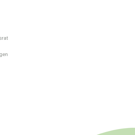
srat
ngen